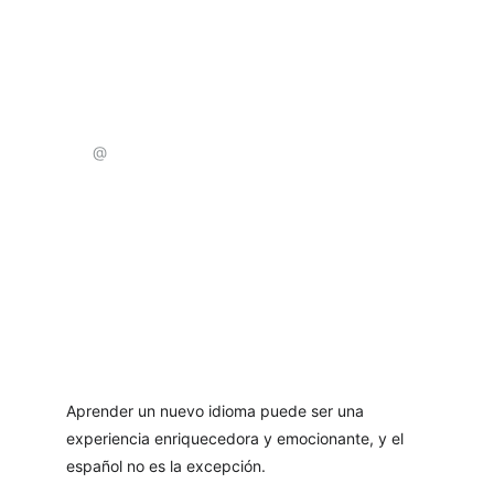
idioma.
Correo Electrónico:
REGÍSTRATE
Protección de datos: 
privacy policy
.
Aprender un nuevo idioma puede ser una 
experiencia enriquecedora y emocionante, y el 
español no es la excepción.